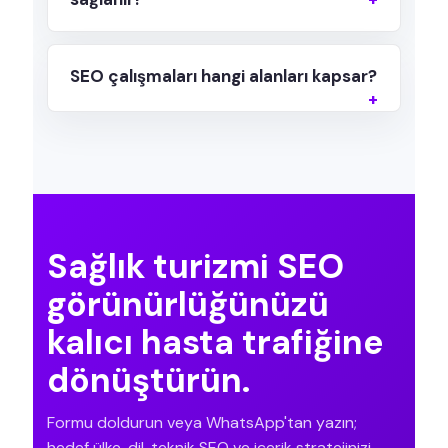
SEO çalışmaları hangi alanları kapsar?
Sağlık turizmi SEO
görünürlüğünüzü
kalıcı hasta trafiğine
dönüştürün.
Formu doldurun veya WhatsApp'tan yazın;
hedef ülke, dil, teknik SEO ve içerik stratejinizi