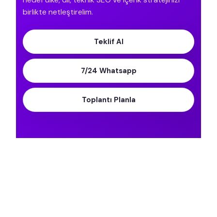
birlikte netleştirelim.
Teklif Al
7/24 Whatsapp
Toplantı Planla
Bir sonraki büyük fikri
konuşalım!