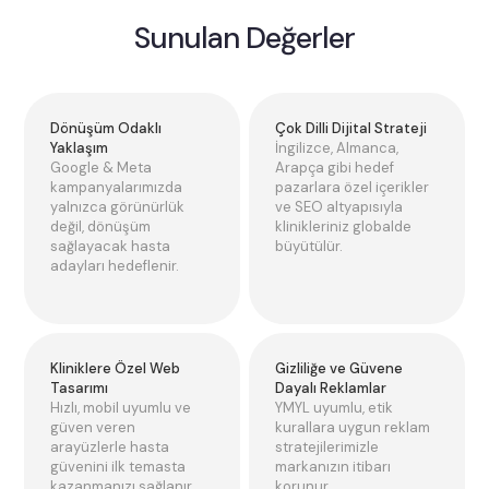
Sunulan Değerler
Dönüşüm Odaklı
Çok Dilli Dijital Strateji
Yaklaşım
İngilizce, Almanca,
Google & Meta
Arapça gibi hedef
kampanyalarımızda
pazarlara özel içerikler
yalnızca görünürlük
ve SEO altyapısıyla
değil, dönüşüm
klinikleriniz globalde
sağlayacak hasta
büyütülür.
adayları hedeflenir.
Kliniklere Özel Web
Gizliliğe ve Güvene
Tasarımı
Dayalı Reklamlar
Hızlı, mobil uyumlu ve
YMYL uyumlu, etik
güven veren
kurallara uygun reklam
arayüzlerle hasta
stratejilerimizle
güvenini ilk temasta
markanızın itibarı
kazanmanızı sağlanır.
korunur.