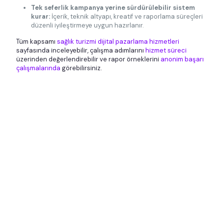
Tek seferlik kampanya yerine sürdürülebilir sistem
kurar:
İçerik, teknik altyapı, kreatif ve raporlama süreçleri
düzenli iyileştirmeye uygun hazırlanır.
Tüm kapsamı
sağlık turizmi dijital pazarlama hizmetleri
sayfasında inceleyebilir, çalışma adımlarını
hizmet süreci
üzerinden değerlendirebilir ve rapor örneklerini
anonim başarı
çalışmalarında
görebilirsiniz.
Strateji, Uygulama ve Ölçüm
Aynı Planda Buluşur