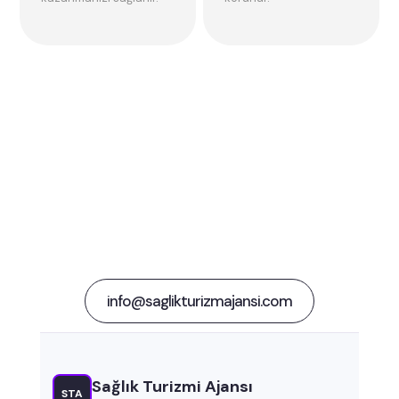
Bir sonraki büyük fikri
konuşalım!
info@saglikturizmajansi.com
Sağlık Turizmi Ajansı
STA